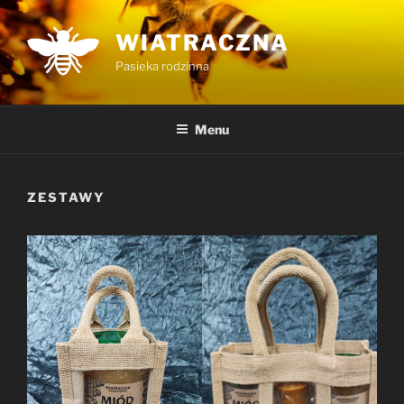
Przejdź
do
WIATRACZNA
treści
Pasieka rodzinna
Menu
ZESTAWY